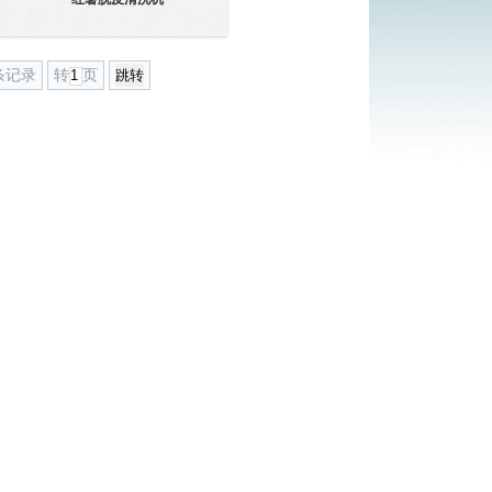
条记录
转
页