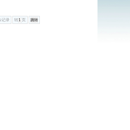
条记录
转
页