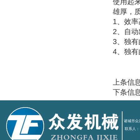
使用起
雄厚，质
1、效
2、自
3、独
4、独
上条信
下条信
诸城市众发
联系人：